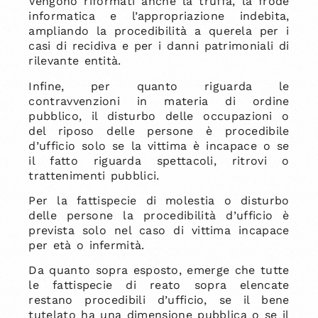
Vengono riformati anche la truffa, la frode
informatica e l’appropriazione indebita,
ampliando la procedibilità a querela per i
casi di recidiva e per i danni patrimoniali di
rilevante entità.
Infine, per quanto riguarda le
contravvenzioni in materia di ordine
pubblico, il disturbo delle occupazioni o
del riposo delle persone è procedibile
d’ufficio solo se la vittima è incapace o se
il fatto riguarda spettacoli, ritrovi o
trattenimenti pubblici.
Per la fattispecie di molestia o disturbo
delle persone la procedibilità d’ufficio è
prevista solo nel caso di vittima incapace
per età o infermità.
Da quanto sopra esposto, emerge che tutte
le fattispecie di reato sopra elencate
restano procedibili d’ufficio, se il bene
tutelato ha una dimensione pubblica o se il