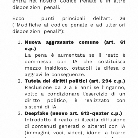
entra nel nostro Codice Penale e in altre
disposizioni penali.
Ecco i punti principali dell’art. 26
(“Modifiche al codice penale e ad ulteriori
disposizioni penali”):
Nuova aggravante comune (art. 61
c.p.)
La pena è aumentata se il reato è
commesso con IA che costituisca
mezzo insidioso, ostacoli la difesa o
aggravi le conseguenze.
Tutela dei diritti politici (art. 294 c.p.)
Reclusione da 2 a 6 anni se l’inganno,
volto a condizionare l’esercizio di un
diritto politico, è realizzato con
sistemi di IA.
Deepfake (nuovo art. 612-quater c.p.)
Introdotto il reato di illecita diffusione
di contenuti generati o alterati con IA
(immagini, voci, video), idonei a trarre